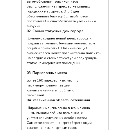
автомобильным трафиком из‑за
расположения на перекрёстке главных
городских маршрутов. Это будет
обеспечивать бизнесу большой поток
посетителей и способствовать увеличению
выручки.
02. Самый статусный дом города
Комплекс создаёт новый центр города и
предлагает жильё с большим количеством
опций и привилегий. Наличие секций
бизнес‑класса может положительно повлиять
на среднюю стоимость услуг и подчеркнуть
статус коммерческих помещений.
03. Парковочные места
Более 160 парковочных мест по
периметру позволят вашим
клиентам не иметь проблем с
парковкой.
04. Увеличенная область остекления
Широкие и максимально высокие окна
— мы выжали всё, что возможно, с
учётом климатических особенностей.
Сам стеклопакет — энергосберегающий,
с заполнением инертным газом.