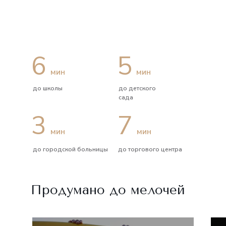
6
5
мин
мин
до школы
до детского
сада
3
7
мин
мин
до городской больницы
до торгового центра
Продумано до мелочей