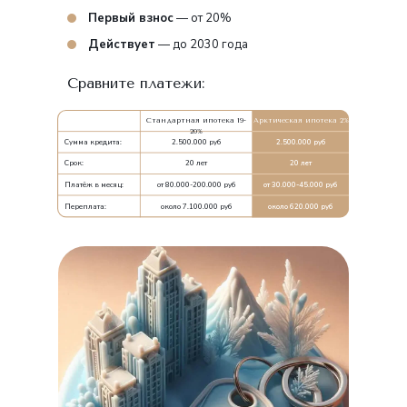
Первый взнос
— от 20%
Действует
— до 2030 года
Сравните платежи:
Стандартная ипотека 19-
Арктическая ипотека 2%
20%
Сумма кредита:
2.500.000 руб
2.500.000 руб
Срок:
20 лет
20 лет
Платёж в месяц:
от 80.000-200.000 руб
от 30.000-45.000 руб
Переплата:
около 7.100.000 руб
около 620.000 руб