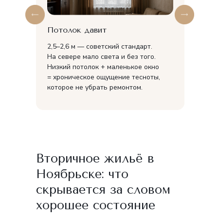
Холод из стен
Потолок давит
Стандартная панель — 14–16 см.
2,5–2,6 м — советский стандарт.
Этого катастрофически мало для
На севере мало света и без того.
-40°C. Утеплить снаружи нельзя —
Низкий потолок + маленькое окно
общедомовое имущество. Платите за
= хроническое ощущение тесноты,
отопление и всё равно мёрзнете у
которое не убрать ремонтом.
окна
Вторичное жильё в
Ноябрьске: что
скрывается за словом
хорошее состояние