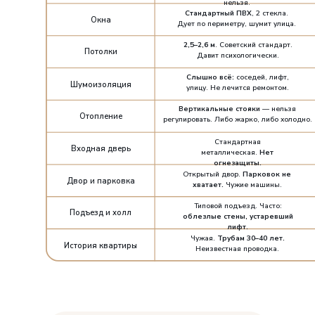
нельзя.
Стандартный ПВХ
, 2 стекла.
Окна
Дует по периметру, шумит улица.
Стены и тепло
2,5–2,6 м
. Советский стандарт.
Потолки
Давит психологически.
Слышно всё:
соседей, лифт,
Шумоизоляция
улицу. Не лечится ремонтом.
Окна
Вертикальные стояки
— нельзя
Отопление
регулировать. Либо жарко, либо холодно.
Стандартная
Потолки
Входная дверь
металлическая.
Нет
огнезащиты.
Открытый двор.
Парковок не
Двор и парковка
хватает.
Чужие машины.
Шумоизоляция
Типовой подъезд. Часто:
Подъезд и холл
облезлые стены, устаревший
лифт.
Чужая.
Трубам 30–40 лет.
История квартиры
Неизвестная проводка.
Отопление
Входная дверь