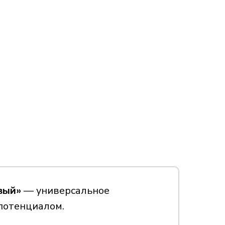
вый»
— универсальное
потенциалом.