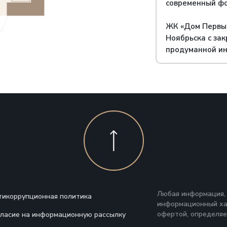
современный фо
ЖК «Дом Первый
Ноябрьска с за
продуманной ин
Любая информация, 
тикоррупционная политика
информационный хар
офертой, определяе
гласие на информационную рассылку