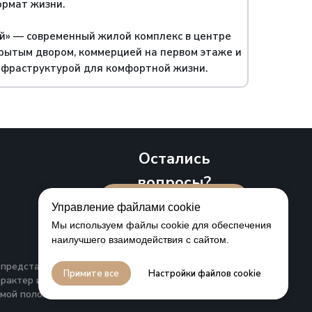
рмат жизни.
» — современный жилой комплекс в центре
крытым двором, коммерцией на первом этаже и
фраструктурой для комфортной жизни.
Остались
вопросы?
Мы вам перезвоним
Управление файлами cookie
Мы используем файлы cookie для обеспечения
наилучшего взаимодействия с сайтом.
представленная на данном сайте, носит исключительно
Примите все
Настройки файлов cookie
актер и ни при каких условиях не является публичной
мой положениями статьи 437 ГК РФ.